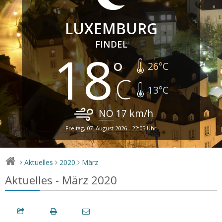
LUXEMBURG
FINDEL
18
26
°C
13
°C
NO
17
km/h
Freitag, 07. August 2026 - 22:05 Uhr
Aktuelles
2020
März
>
>
>
Aktuelles - März 2020