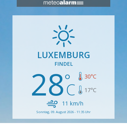
LUXEMBURG
FINDEL
28
30
°C
17
°C
11
km/h
Sonntag, 09. August 2026 - 11:35 Uhr