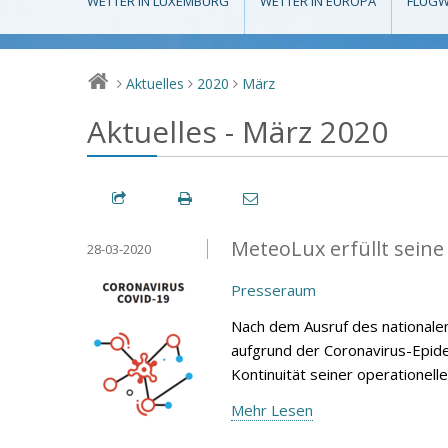
WETTER IN LUXEMBURG
WETTER IN EUROPA
FLUGW
Aktuelles
2020
März
>
>
>
Aktuelles - März 2020
MeteoLux erfüllt sein
28-03-2020
Presseraum
Nach dem Ausruf des national
aufgrund der Coronavirus-Epid
Kontinuität seiner operationelle
Mehr Lesen