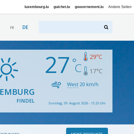
luxembourg.lu
guichet.lu
gouvernement.lu
Andere Seiten
DE
FR
27
29
°C
17
°C
West
20
km/h
XEMBURG
FINDEL
Sonntag, 09. August 2026 - 15:25 Uhr
MEINE PRODUKTE