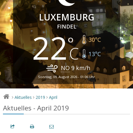
LUXEMBURG
FINDEL
22
30
°C
13
°C
NO
9
km/h
Sonntag, 09. August 2026 - 01:06 Uhr
Aktuelles
2019
April
>
>
>
Aktuelles - April 2019