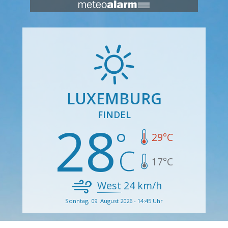
LUXEMBURG
FINDEL
28
29
°C
17
°C
West
24
km/h
Sonntag, 09. August 2026 - 14:45 Uhr