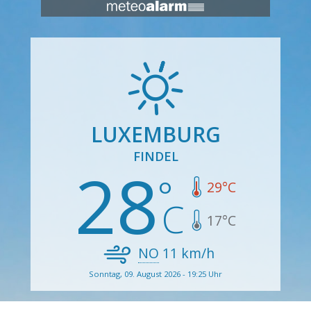
LUXEMBURG
FINDEL
28
29
°C
17
°C
NO
11
km/h
Sonntag, 09. August 2026 - 19:25 Uhr