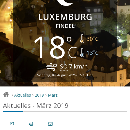
LUXEMBURG
FINDEL
18
30
°C
13
°C
SO
7
km/h
Sonntag, 09. August 2026 - 05:16 Uhr
Aktuelles
2019
März
>
>
>
Aktuelles - März 2019