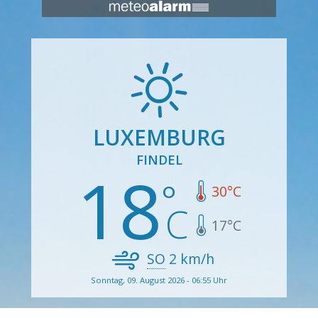
LUXEMBURG
FINDEL
18
30
°C
17
°C
SO
2
km/h
Sonntag, 09. August 2026 - 06:55 Uhr