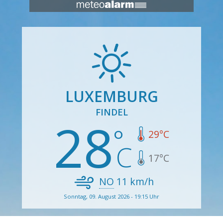
LUXEMBURG
FINDEL
28
29
°C
17
°C
NO
11
km/h
Sonntag, 09. August 2026 - 19:15 Uhr