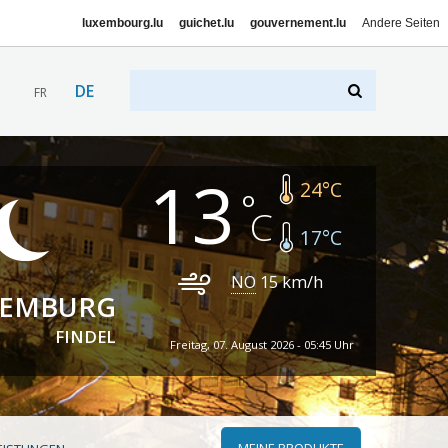
luxembourg.lu
guichet.lu
gouvernement.lu
Andere Seiten
DE
FR
13
24
°C
17
°C
NO
15
km/h
XEMBURG
FINDEL
Freitag, 07. August 2026 - 05:45 Uhr
MEINE PRODUKTE