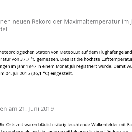
einen neuen Rekord der Maximaltemperatur im J
del
 meteorologischen Station von MeteoLux auf dem Flughafengelän
ratur von 37,7 °C gemessen. Dies ist die höchste Lufttemperatur
ngen im Jahr 1947 in einem Monat Juli registriert wurde. Damit w
 04. Juli 2015 (36,1 °C) eingestellt.
n am 21. Juni 2019
hr Ortszeit waren bläulich-silbrig leuchtende Wolkenfelder mit F
n Luxemburg als auch in anderen mitteleuropäischen Ländern am