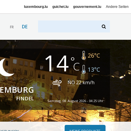
luxembourg.lu
guichet.lu
gouvernement.lu
Andere Seiten
DE
FR
14
26
°C
13
°C
NO
22
km/h
XEMBURG
FINDEL
Samstag, 08. August 2026 - 04:25 Uhr
MEINE PRODUKTE