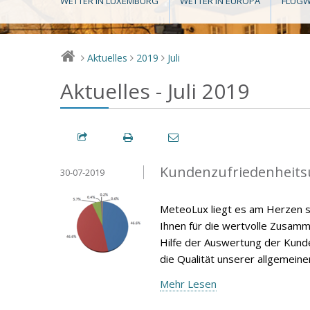
WETTER IN LUXEMBURG
WETTER IN EUROPA
FLUGW
Aktuelles
2019
Juli
>
>
>
Aktuelles - Juli 2019
Kundenzufriedenheits
30-07-2019
MeteoLux liegt es am Herzen s
Ihnen für die wertvolle Zusamm
Hilfe der Auswertung der Kunde
die Qualität unserer allgemein
Mehr Lesen