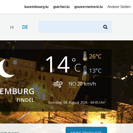
luxembourg.lu
guichet.lu
gouvernement.lu
Andere Seiten
DE
FR
14
26
°C
13
°C
NO
20
km/h
XEMBURG
FINDEL
Samstag, 08. August 2026 - 04:45 Uhr
MEINE PRODUKTE