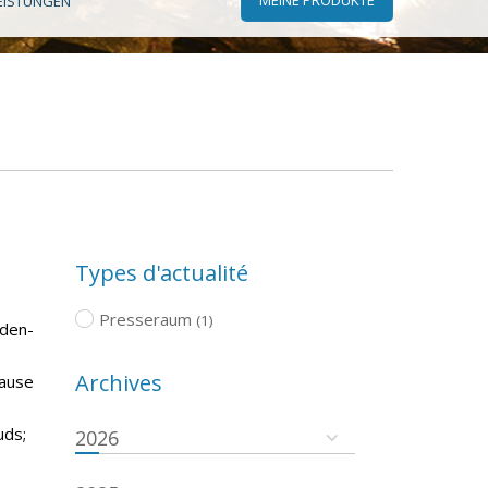
EISTUNGEN
Types d'actualité
Presseraum
(1)
aden-
Archives
pause
uds;
2026