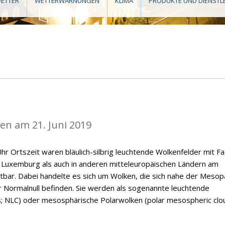
ETTER
WETTERWARNUNGEN
KLIMA
PRODUKTE UND DIENSTL
n am 21. Juni 2019
hr Ortszeit waren bläulich-silbrig leuchtende Wolkenfelder mit F
n Luxemburg als auch in anderen mitteleuropäischen Ländern am
tbar. Dabei handelte es sich um Wolken, die sich nahe der Meso
 Normalnull befinden. Sie werden als sogenannte leuchtende
s; NLC) oder mesosphärische Polarwolken (polar mesospheric clo