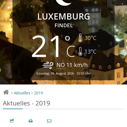
LUXEMBURG
FINDEL
21
30
°C
13
°C
NO
11
km/h
Sonntag, 09. August 2026 - 02:55 Uhr
Aktuelles
2019
>
>
Aktuelles - 2019