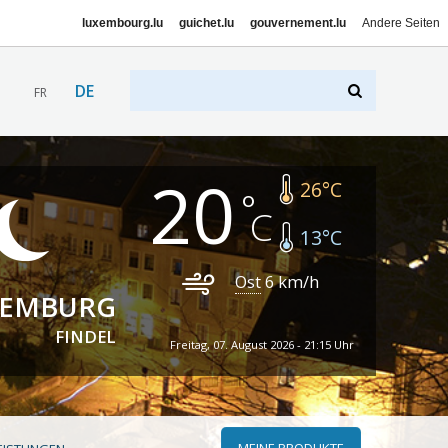
luxembourg.lu
guichet.lu
gouvernement.lu
Andere Seiten
DE
FR
20
26
°C
13
°C
Ost
6
km/h
XEMBURG
FINDEL
Freitag, 07. August 2026 - 21:15 Uhr
MEINE PRODUKTE