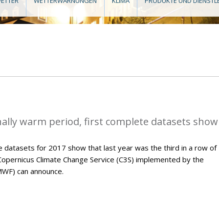
ETTER
WETTERWARNUNGEN
KLIMA
PRODUKTE UND DIENSTL
ally warm period, first complete datasets show
 datasets for 2017 show that last year was the third in a row of
Copernicus Climate Change Service (C3S) implemented by the
WF) can announce.