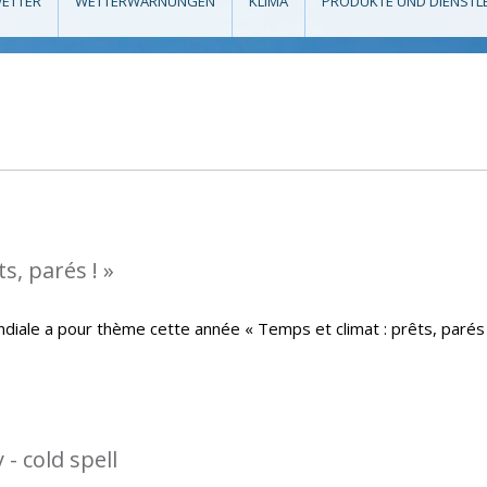
ETTER
WETTERWARNUNGEN
KLIMA
PRODUKTE UND DIENSTL
s, parés ! »
iale a pour thème cette année « Temps et climat : prêts, parés 
- cold spell