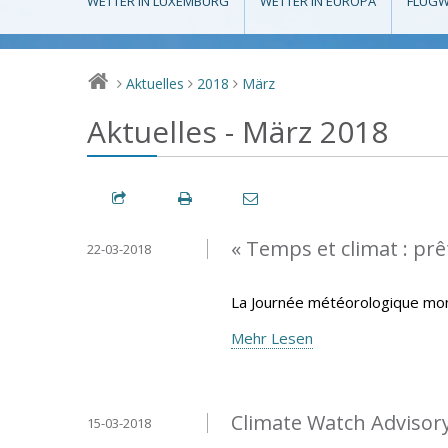
WETTER IN LUXEMBURG
WETTER IN EUROPA
FLUGW
Aktuelles
2018
März
>
>
>
Aktuelles - März 2018
« Temps et climat : prêt
22-03-2018
La Journée météorologique mond
Mehr Lesen
Climate Watch Advisory 
15-03-2018