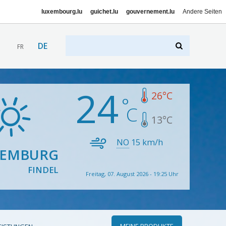
luxembourg.lu
guichet.lu
gouvernement.lu
Andere Seiten
DE
FR
24
26
°C
13
°C
NO
15
km/h
XEMBURG
FINDEL
Freitag, 07. August 2026 - 19:25 Uhr
MEINE PRODUKTE