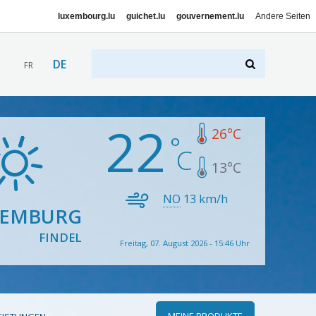
luxembourg.lu
guichet.lu
gouvernement.lu
Andere Seiten
DE
FR
22
26
°C
13
°C
NO
13
km/h
XEMBURG
FINDEL
Freitag, 07. August 2026 - 15:46 Uhr
MEINE PRODUKTE