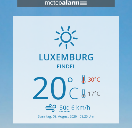
LUXEMBURG
FINDEL
20
30
°C
17
°C
Süd
6
km/h
Sonntag, 09. August 2026 - 08:25 Uhr