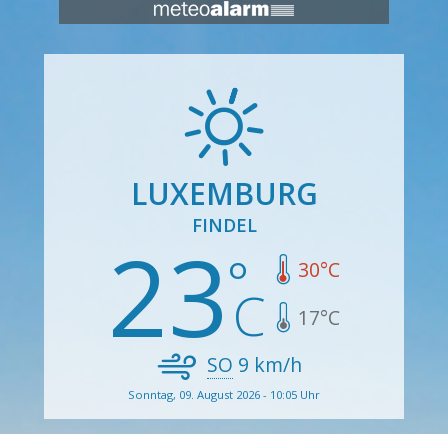
LUXEMBURG
FINDEL
23
30
°C
17
°C
SO
9
km/h
Sonntag, 09. August 2026 - 10:05 Uhr