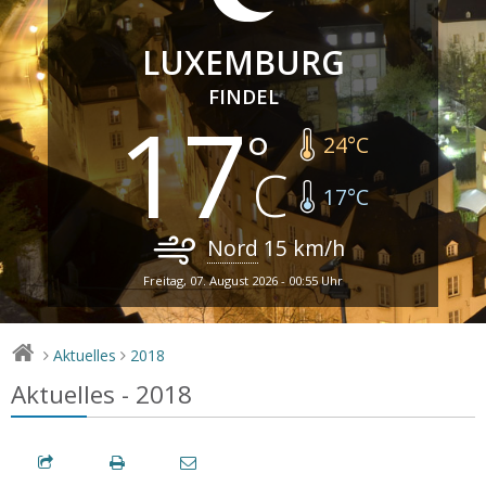
LUXEMBURG
FINDEL
17
24
°C
17
°C
Nord
15
km/h
Freitag, 07. August 2026 - 00:55 Uhr
Aktuelles
2018
>
>
Aktuelles - 2018