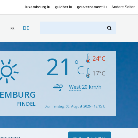
luxembourg.lu
guichet.lu
gouvernement.lu
Andere Seiten
DE
FR
21
24
°C
17
°C
West
20
km/h
XEMBURG
FINDEL
Donnerstag, 06. August 2026 - 12:15 Uhr
MEINE PRODUKTE