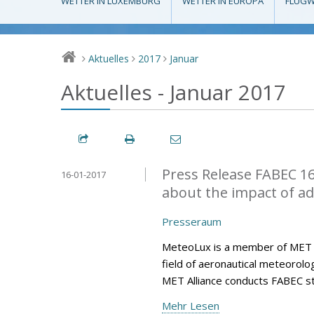
WETTER IN LUXEMBURG
WETTER IN EUROPA
FLUGW
Aktuelles
2017
Januar
>
>
>
Aktuelles - Januar 2017
Press Release FABEC 16
16-01-2017
about the impact of a
Presseraum
MeteoLux is a member of MET All
field of aeronautical meteorolo
MET Alliance conducts FABEC s
Mehr Lesen