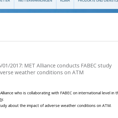
ETTER
WETTERWARNUNGEN
KLIMA
PRODUKTE UND DIENSTL
/01/2017: MET Alliance conducts FABEC study
dverse weather conditions on ATM
iance who is collaborating with FABEC on international level in t
gy.
tudy about the impact of adverse weather conditions on ATM.