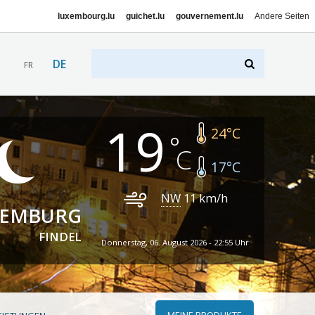
luxembourg.lu
guichet.lu
gouvernement.lu
Andere Seiten
DE
FR
19
24
°C
17
°C
NW
11
km/h
XEMBURG
FINDEL
Donnerstag, 06. August 2026 - 22:55 Uhr
MEINE PRODUKTE