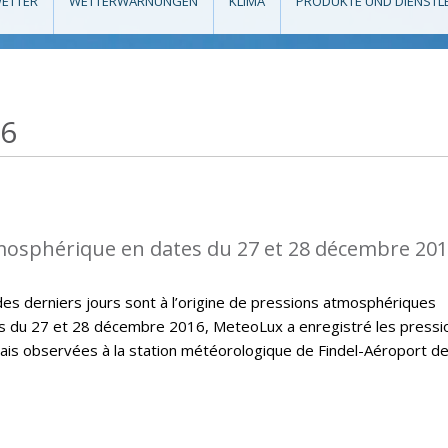
ETTER
WETTERWARNUNGEN
KLIMA
PRODUKTE UND DIENSTL
16
mosphérique en dates du 27 et 28 décembre 20
des derniers jours sont à l’origine de pressions atmosphériques
 du 27 et 28 décembre 2016, MeteoLux a enregistré les pressi
is observées à la station météorologique de Findel-Aéroport d