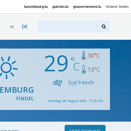
luxembourg.lu
guichet.lu
gouvernement.lu
Andere Seiten
DE
FR
29
30
°C
13
°C
Süd
9
km/h
XEMBURG
FINDEL
Samstag, 08. August 2026 - 17:35 Uhr
MEINE PRODUKTE