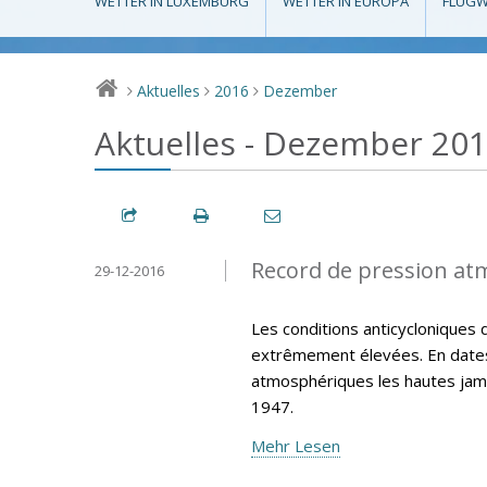
WETTER IN LUXEMBURG
WETTER IN EUROPA
FLUGW
Aktuelles
2016
Dezember
>
>
>
Aktuelles - Dezember 20
Record de pression at
29-12-2016
Les conditions anticycloniques 
extrêmement élevées. En dates
atmosphériques les hautes jama
1947.
Mehr Lesen