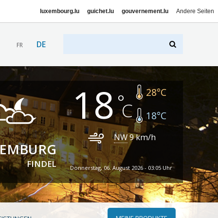
luxembourg.lu
guichet.lu
gouvernement.lu
Andere Seiten
DE
FR
18
28
°C
18
°C
NW
9
km/h
XEMBURG
FINDEL
Donnerstag, 06. August 2026 - 03:05 Uhr
MEINE PRODUKTE