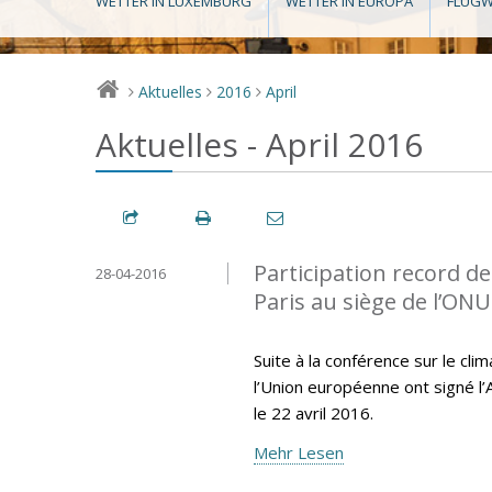
WETTER IN LUXEMBURG
WETTER IN EUROPA
FLUGW
Aktuelles
2016
April
>
>
>
Aktuelles - April 2016
Participation record de
28-04-2016
Paris au siège de l’ONU
Suite à la conférence sur le cl
l’Union européenne ont signé l’
le 22 avril 2016.
Mehr Lesen