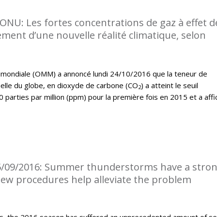
l’ONU: Les fortes concentrations de gaz à effet d
ment d’une nouvelle réalité climatique, selon
 mondiale (OMM) a annoncé lundi 24/10/2016 que la teneur de
elle du globe, en dioxyde de carbone (CO
) a atteint le seuil
2
0 parties par million (ppm) pour la première fois en 2015 et a affi
5/09/2016: Summer thunderstorms have a stro
 New procedures help alleviate the problem
, the 2016 season has suffered an unprecedented amount of s