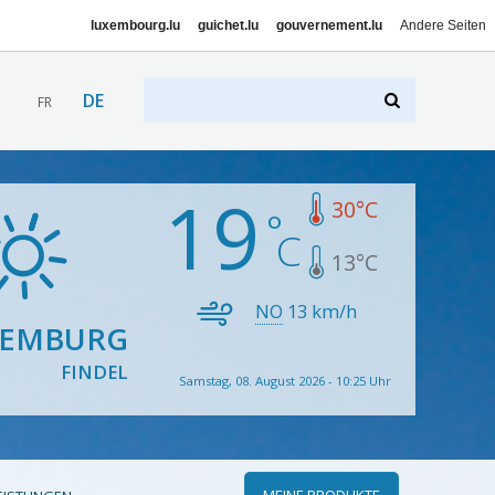
luxembourg.lu
guichet.lu
gouvernement.lu
Andere Seiten
DE
FR
19
30
°C
13
°C
NO
13
km/h
XEMBURG
FINDEL
Samstag, 08. August 2026 - 10:25 Uhr
MEINE PRODUKTE