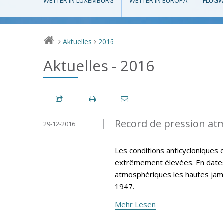
WETTER IN LUXEMBURG
WETTER IN EUROPA
FLUGW
Aktuelles
2016
>
>
Aktuelles - 2016
Record de pression at
29-12-2016
Les conditions anticycloniques 
extrêmement élevées. En dates
atmosphériques les hautes jama
1947.
Mehr Lesen