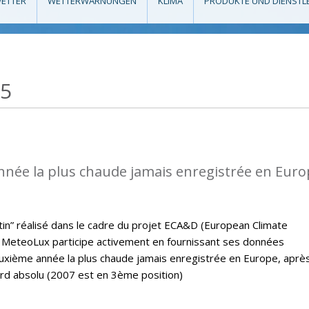
ETTER
WETTERWARNUNGEN
KLIMA
PRODUKTE UND DIENSTL
15
nnée la plus chaude jamais enregistrée en Eur
letin” réalisé dans le cadre du projet ECA&D (European Climate
MeteoLux participe activement en fournissant ses données
euxième année la plus chaude jamais enregistrée en Europe, aprè
ord absolu (2007 est en 3ème position)