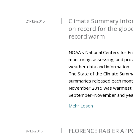
Climate Summary Info
21-12-2015
on record for the glo
record warm
NOAA’s National Centers for Env
monitoring, assessing, and provi
weather data and information.
The State of the Climate Summar
summaries released each mont
November 2015 was warmest N
September–November and year
Mehr Lesen
FLORENCE RABIER APP
9-12-2015