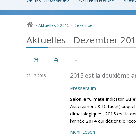
WETTER IN LUXEMBURG
WETTER IN EUROPA
FLUGW
Aktuelles
2015
Dezember
>
>
>
Aktuelles - Dezember 20
2015 est la deuxième a
23-12-2015
Presseraum
Selon le “Climate Indicator Bul
Assessment & Dataset) auquel 
climatologiques, 2015 est la d
l’année 2014 qui détient le rec
Mehr Lesen