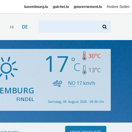
luxembourg.lu
guichet.lu
gouvernement.lu
Andere Seiten
DE
FR
17
30
°C
13
°C
NO
17
km/h
XEMBURG
FINDEL
Samstag, 08. August 2026 - 09:36 Uhr
MEINE PRODUKTE