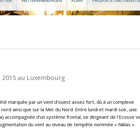
ETTER
WETTERWARNUNGEN
KLIMA
PRODUKTE UND DIENSTL
s 2015 au Luxembourg
a été marquée par un vent d’ouest assez fort, dû à un complexe
 nord ainsi que sur la Mer du Nord. Entre lundi et mardi soir, une
) accompagnée d’un système frontal, se dirigeant de l’Ecosse ve
augmentation du vent au niveau de tempête nommée « Niklas ».