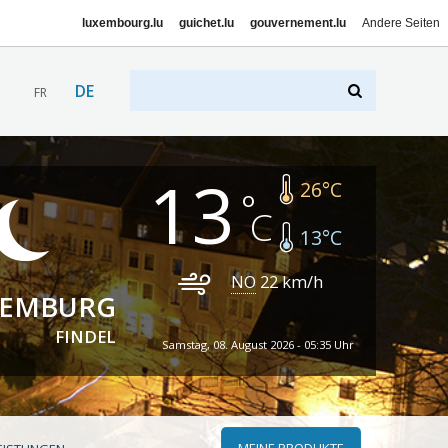
luxembourg.lu
guichet.lu
gouvernement.lu
Andere Seiten
DE
FR
13
26
°C
13
°C
NO
22
km/h
XEMBURG
FINDEL
Samstag, 08. August 2026 - 05:35 Uhr
MEINE PRODUKTE