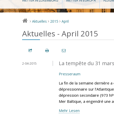
WETTER IN LUXEMBURG
WETTER IN EUROPA
FLUGW
Aktuelles
2015
April
>
>
>
Aktuelles - April 2015
La tempête du 31 mar
2-04-2015
Presseraum
La fin de la semaine dernière 
dépressionnaire sur l’Atlantique
dépression secondaire (973 hPa
Mer Baltique, a engendré une 
Mehr Lesen