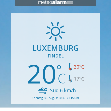
LUXEMBURG
FINDEL
20
30
°C
17
°C
Süd
6
km/h
Sonntag, 09. August 2026 - 08:15 Uhr