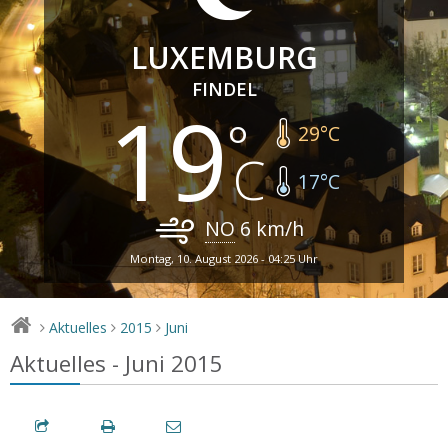
LUXEMBURG
FINDEL
19
29
°C
17
°C
NO
6
km/h
Montag, 10. August 2026 - 04:25 Uhr
Aktuelles
2015
Juni
>
>
>
Aktuelles - Juni 2015