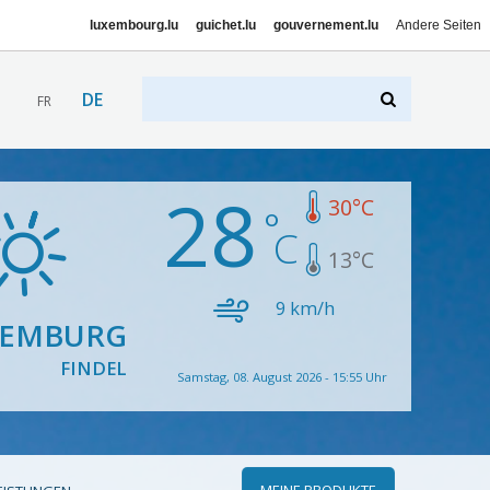
luxembourg.lu
guichet.lu
gouvernement.lu
Andere Seiten
DE
FR
28
30
°C
13
°C
9
km/h
XEMBURG
FINDEL
Samstag, 08. August 2026 - 15:55 Uhr
MEINE PRODUKTE