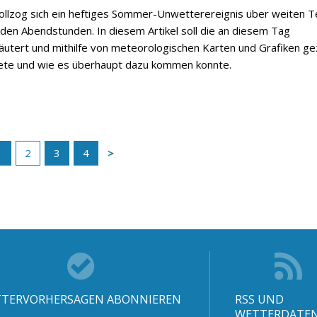
vollzog sich ein heftiges Sommer-Unwetterereignis über weiten T
n Abendstunden. In diesem Artikel soll die an diesem Tag
utert und mithilfe von meteorologischen Karten und Grafiken ge
ete und wie es überhaupt dazu kommen konnte.
1
2
3
4
TERVORHERSAGEN ABONNIEREN
RSS UND
WETTERDATE