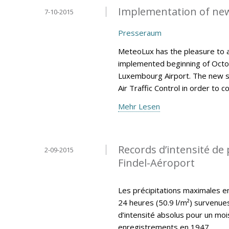
Implementation of ne
7-10-2015
Presseraum
MeteoLux has the pleasure to 
implemented beginning of Octob
Luxembourg Airport. The new s
Air Traffic Control in order to 
Mehr Lesen
Records d’intensité de 
2-09-2015
Findel-Aéroport
Les précipitations maximales en 
24 heures (50.9 l/m²) survenu
d’intensité absolus pour un mo
enregistrements en 1947.