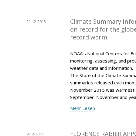
Climate Summary Info
21-12-2015
on record for the glo
record warm
NOAA’s National Centers for Env
monitoring, assessing, and provi
weather data and information.
The State of the Climate Summar
summaries released each mont
November 2015 was warmest N
September–November and year
Mehr Lesen
FLORENCE RABIER APP
9-12-2015