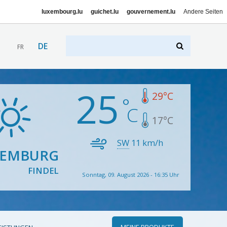
luxembourg.lu
guichet.lu
gouvernement.lu
Andere Seiten
DE
FR
25
29
°C
17
°C
SW
11
km/h
XEMBURG
FINDEL
Sonntag, 09. August 2026 - 16:35 Uhr
MEINE PRODUKTE