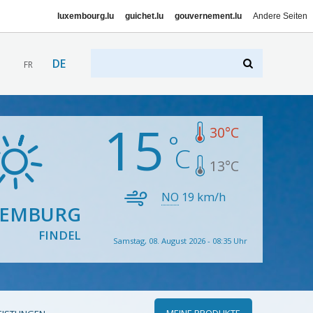
luxembourg.lu
guichet.lu
gouvernement.lu
Andere Seiten
DE
FR
15
30
°C
13
°C
NO
19
km/h
XEMBURG
FINDEL
Samstag, 08. August 2026 - 08:35 Uhr
MEINE PRODUKTE