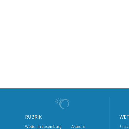
RUBRIK
WET
Wetter in Luxemburg
Akteure
Einsc