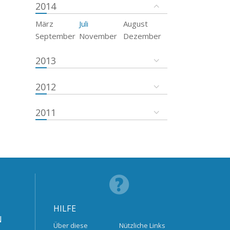
2014
März
Juli
August
September
November
Dezember
2013
2012
2011
HILFE
N
Über diese
Nützliche Links