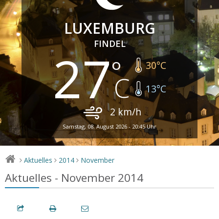
LUXEMBURG
FINDEL
27
30
°C
13
°C
2
km/h
Samstag, 08. August 2026 - 20:45 Uhr
Aktuelles
2014
November
>
>
>
Aktuelles - November 2014