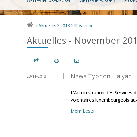
WETTER IN LUXEMBURG
WETTER IN EUROPA
FLUGW
Aktuelles
2013
November
>
>
>
Aktuelles - November 20
News Typhon Haiyan
23-11-2013
L’Administration des Services d
volontaires luxembourgeois aux P
Mehr Lesen