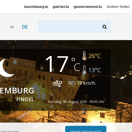
luxembourg.lu
guichet.lu
gouvernement.lu
Andere Seiten
DE
FR
17
26
°C
13
°C
NO
19
km/h
XEMBURG
FINDEL
Samstag, 08. August 2026 - 00:05 Uhr
MEINE PRODUKTE