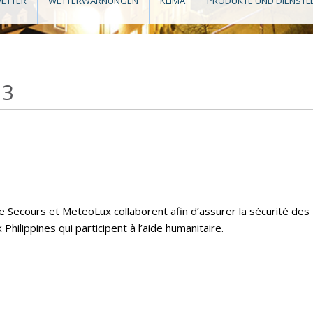
ETTER
WETTERWARNUNGEN
KLIMA
PRODUKTE UND DIENSTL
13
e Secours et MeteoLux collaborent afin d’assurer la sécurité des
hilippines qui participent à l’aide humanitaire.