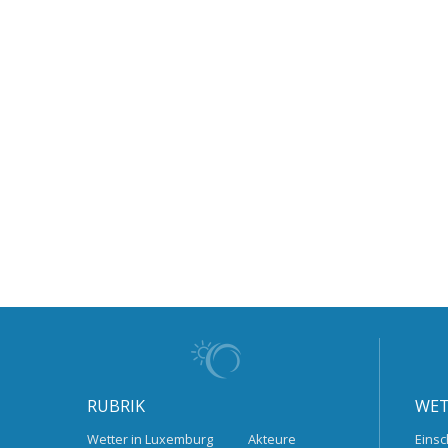
RUBRIK
WET
Wetter in Luxemburg
Akteure
Einsc