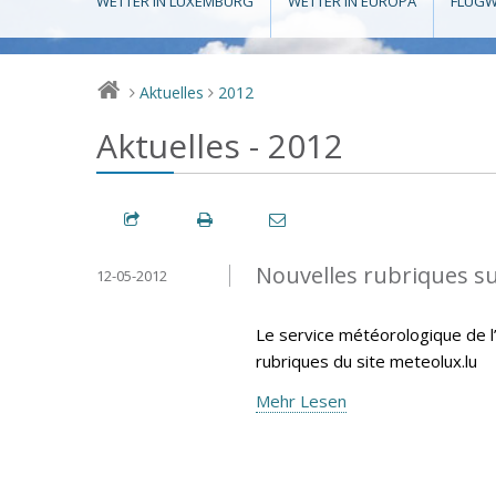
WETTER IN LUXEMBURG
WETTER IN EUROPA
FLUGW
Aktuelles
2012
>
>
Aktuelles - 2012
Nouvelles rubriques s
12-05-2012
Le service météorologique de l’
rubriques du site meteolux.lu
Mehr Lesen