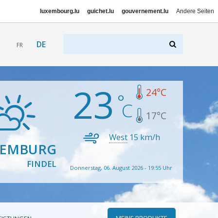
luxembourg.lu
guichet.lu
gouvernement.lu
Andere Seiten
DE
FR
23
24
°C
17
°C
West
15
km/h
XEMBURG
FINDEL
Donnerstag, 06. August 2026 - 19:55 Uhr
MEINE PRODUKTE