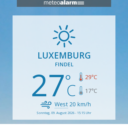
LUXEMBURG
FINDEL
27
29
°C
17
°C
West
20
km/h
Sonntag, 09. August 2026 - 15:15 Uhr