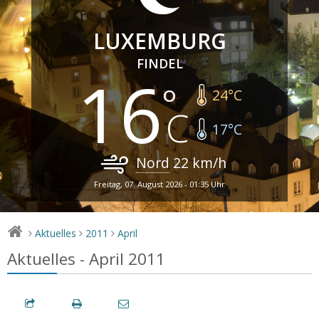
LUXEMBURG
FINDEL
16
24
°C
17
°C
Nord
22
km/h
Freitag, 07. August 2026 - 01:35 Uhr
Aktuelles
2011
April
>
>
>
Aktuelles - April 2011