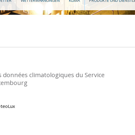
ETTER
WETTERWARNUNGEN
KLIMA
PRODUKTE UND DIENSTL
s données climatologiques du Service
uxembourg
eteoLux