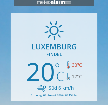
LUXEMBURG
FINDEL
20
30
°C
17
°C
Süd
6
km/h
Sonntag, 09. August 2026 - 08:15 Uhr