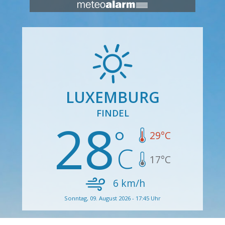
LUXEMBURG
FINDEL
28
29
°C
17
°C
6
km/h
Sonntag, 09. August 2026 - 17:45 Uhr