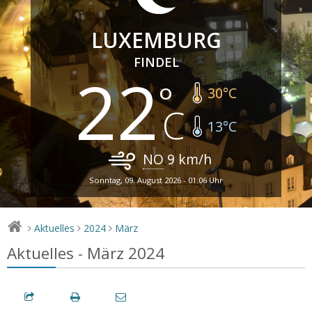
LUXEMBURG
FINDEL
22
30
°C
13
°C
NO
9
km/h
Sonntag, 09. August 2026 - 01:06 Uhr
Aktuelles
2024
März
>
>
>
Aktuelles - März 2024