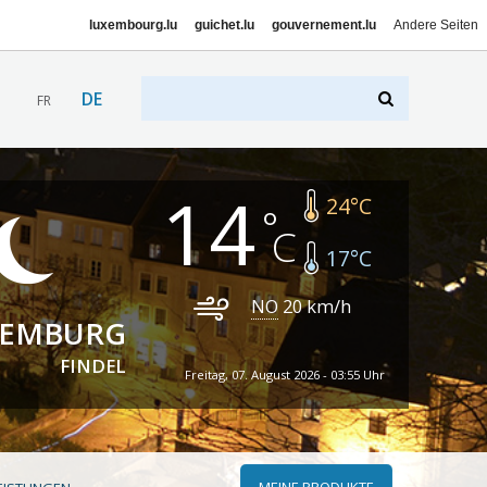
luxembourg.lu
guichet.lu
gouvernement.lu
Andere Seiten
DE
FR
14
24
°C
17
°C
NO
20
km/h
XEMBURG
FINDEL
Freitag, 07. August 2026 - 03:55 Uhr
MEINE PRODUKTE