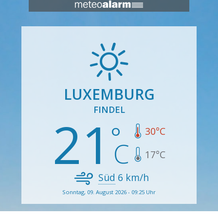
LUXEMBURG
FINDEL
21
30
°C
17
°C
Süd
6
km/h
Sonntag, 09. August 2026 - 09:25 Uhr