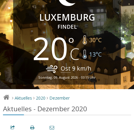
LUXEMBURG
FINDEL
20
30
°C
13
°C
Ost
9
km/h
Sonntag, 09. August 2026 - 03:15 Uhr
Aktuelles
2020
Dezember
>
>
>
Aktuelles - Dezember 2020