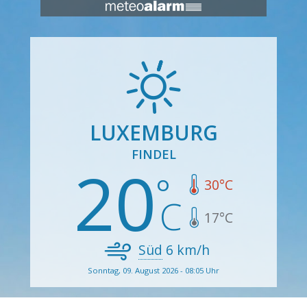
LUXEMBURG
FINDEL
20
30
°C
17
°C
Süd
6
km/h
Sonntag, 09. August 2026 - 08:05 Uhr