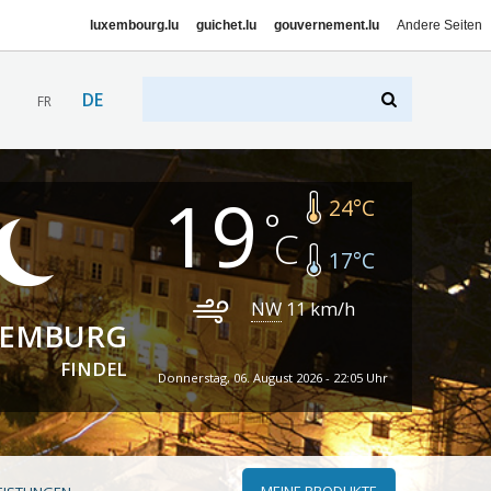
luxembourg.lu
guichet.lu
gouvernement.lu
Andere Seiten
DE
FR
19
24
°C
17
°C
NW
11
km/h
XEMBURG
FINDEL
Donnerstag, 06. August 2026 - 22:05 Uhr
MEINE PRODUKTE