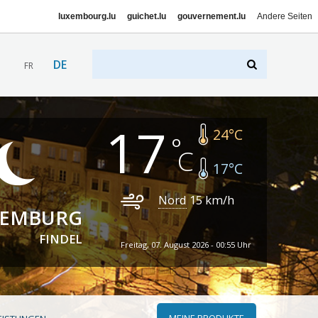
luxembourg.lu
guichet.lu
gouvernement.lu
Andere Seiten
DE
FR
17
24
°C
17
°C
Nord
15
km/h
XEMBURG
FINDEL
Freitag, 07. August 2026 - 00:55 Uhr
MEINE PRODUKTE