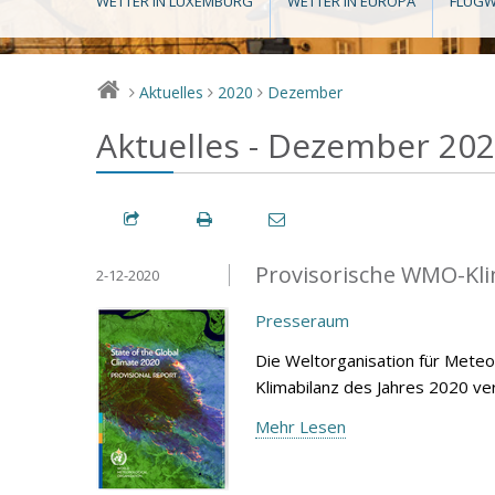
WETTER IN LUXEMBURG
WETTER IN EUROPA
FLUGW
Aktuelles
2020
Dezember
>
>
>
Aktuelles - Dezember 20
Provisorische WMO-Kli
2-12-2020
Presseraum
Die Weltorganisation für Mete
Klimabilanz des Jahres 2020 ver
Mehr Lesen