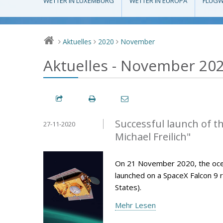
WETTER IN LUXEMBURG
WETTER IN EUROPA
FLUGW
Aktuelles
2020
November
>
>
>
Aktuelles - November 20
Successful launch of t
27-11-2020
Michael Freilich"
On 21 November 2020, the ocean-
launched on a SpaceX Falcon 9 r
States).
Mehr Lesen