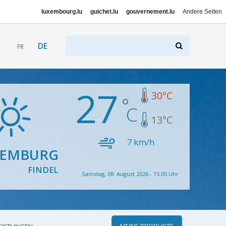
luxembourg.lu
guichet.lu
gouvernement.lu
Andere Seiten
DE
FR
27
30
°C
13
°C
7
km/h
XEMBURG
FINDEL
Samstag, 08. August 2026 - 15:05 Uhr
MEINE PRODUKTE