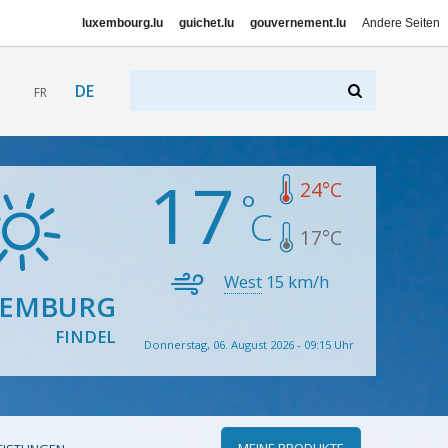
luxembourg.lu
guichet.lu
gouvernement.lu
Andere Seiten
DE
FR
17
24
°C
17
°C
West
15
km/h
XEMBURG
FINDEL
Donnerstag, 06. August 2026 - 09:15 Uhr
MEINE PRODUKTE