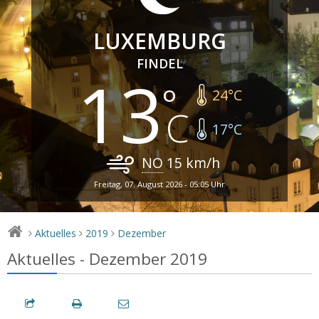
LUXEMBURG
FINDEL
13
24
°C
17
°C
NO
15
km/h
Freitag, 07. August 2026 - 05:05 Uhr
Aktuelles
2019
Dezember
>
>
>
Aktuelles - Dezember 2019