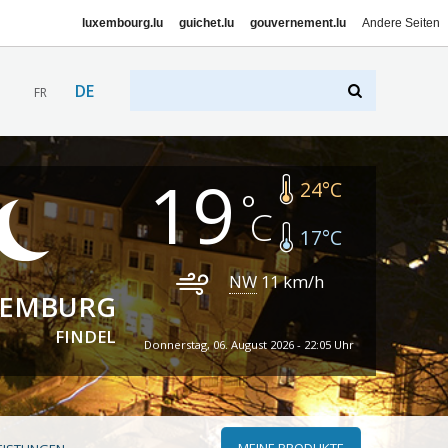
luxembourg.lu
guichet.lu
gouvernement.lu
Andere Seiten
DE
FR
19
24
°C
17
°C
NW
11
km/h
XEMBURG
FINDEL
Donnerstag, 06. August 2026 - 22:05 Uhr
MEINE PRODUKTE